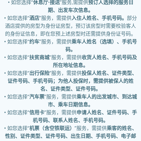
• 如您选择“
休息厅·接送
”服务,需提供
预订人选择的服务日
期、出发车次信息。
• 如您选择“
酒店
”服务，需提供
入住人姓名、手机号码。
部分
酒店提供的房型为身份证房型，预订该房型时需要校验客人
的身份证信息，即在您预上述房型时还需提供身份证号码。
• 如您选择“
约车
”服务，需提供
乘车人姓名（选填）、手机号
码。
• 如您选择“
扶贫商城
”服务，需提供
收货人姓名、手机号码及
所在地址信息。
• 如您选择“
出行保险
”服务，需提供
投保人姓名、证件类型、
证件号码、手机号码；为他人投保时，需提供被保人的姓
名、证件类型、证件号码。
• 如您选择“
汽车票
”服务，需提供
乘车人的出发城市、到达城
市、乘车日期信息。
• 如您选择“
信用卡
”服务，需提供
申请人姓名、证件号码、手
机号码、联系人姓名、手机号码。
• 如您选择“
机票（含空铁联运）
”服务，需提供
乘客的姓名、
性别、证件类型、证件号码、出生日期、手机号码、电子邮