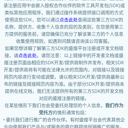
录注册应用中会嵌入授权合作伙伴的软件工具开发包(SDK)或
类似其他应用程序，我们通过操作系统提供接口调用的方式
使用这些SDK，您可以通过
点击此处
查阅这些第三方SDK的
名称、提供方、收集个人信息的目的及类别，在您使用第三
方提供的服务前，请您确保已充分了解该第三方的个人信息
收集使用规则，如遇到问题请咨询该公司客服。
如果您想详细了解第三方SDK的盛煌平台注册或开发文档链
接，请
点击此处
。请您注意：以上链接中的开发者文档或盛
煌注册页面由相应的SDK开发/提供商制作并发布，相关SDK
开发/提供商将有可能在法律允许的范围内，对链接以及链接
网页内容进行变动或调整，请以相关SDK开发/提供商最新公
布的链接及链接网页内容为准。由于部分SDK开发/提供商未
提供在线文档，我们无法提供所有的第三方SDK的开发文档
对应的盛煌注册的链接。
在某些情形下我们也会受委托处理您的个人信息，
我们作为
受托方
的情形通常包括：
• 委托我们进行推广的合作伙伴。有时盛煌平台会代表其他企
业向使用我们产品与/或服务的用户群提供促销推广的服务。