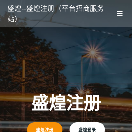
跳
盛煌--盛煌注册（平台招商服务
转
站）
到
内
容
盛煌注册
盛煌注册
盛煌登录