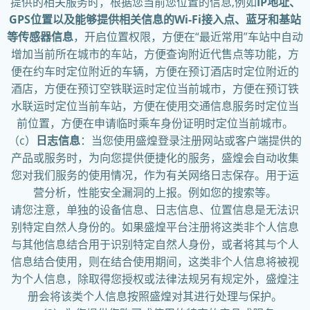
提供的相关服务时，根据您当前您位置的信息,例如
IP地址、
GPS位置以及能够提供相关信息的Wi-Fi接入点、蓝牙和基站
等传感器信息
，开启位置权限，方便在“最近常用”车站中自动
增加当前所在城市的车站，方便查询附近代售点等功能，方
便在约车时定位附近的车辆，方便在预订酒店时定位附近的
酒店，方便在预订空铁联运时定位当前城市，方便在预订铁
水联运时定位当前车站，方便在使用交通信息服务时定位当
前位置，方便在申请临时乘车身份证明时定位当前城市。
（c）
日志信息
：当您使用盛煌登录注册网站或客户端提供的
产品或服务时，为向您提供便捷化的服务，盛煌会自动收集
您对我们服务的使用情况，作为有关网络日志保存。用于运
营分析，性能安全漏洞的上报。例如您的搜索等。
请您注意，单独的设备信息、日志信息、位置信息是无法识
别特定自然人身份的。如果盛煌平台注册将这类非个人信息
与其他信息结合用于识别特定自然人身份，或者将其与个人
信息结合使用，则在结合使用期间，这类非个人信息将被视
为个人信息，除取得您授权或法律法规另有规定外，盛煌注
册会将该类个人信息按照盛煌对其进行处理与保护。