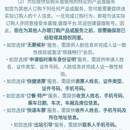
（2）为您提供您购买或使用的特定的产品或服务
如您为其他人订购下列任何产品或服务，您可能需要提供该
实际订购人的个人信息。一旦完成订购行为，即视为该实际
订购人亦同意接受本盛煌,盛煌平台,欢迎创建盛煌账号。因
此，
您在为其他人办理订购产品或服务之前，您需确保您已
经取得其授权同意。
• 如您选择“
无票候补
”服务，需提供人脸信息并完成人证一致
性核验或激活“铁路畅行”会员。
• 如您选择“
申请临时乘车身份证明
”服务，需提供申请人姓
名、证件类型、证件号码、人脸信息并完成人证一致性核
验。
• 如您选择“
快捷退票
”服务，需提供
退票人姓名、证件类型、
证件号码、手机号码。
• 如您选择“
订餐·特产
”服务，需提供
收货人姓名、手机号码、
乘车日期、车次、车厢及席位信息。
• 如您选择“
快递车票
”服务，需提供
收件人姓名、手机号码及
所在地址信息。
• 如您选择“
出站引导
”服务，需提供
联系人手机号码。